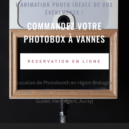
L’ANIMATION PHOTO IDÉALE DE VOS
ÉVÉNEMENTS
!
COMMANDEZ VOTRE
PHOTOBOX À VANNES
RESERVATION EN LIGNE
Location de Photobooth en région Bretagne
(Vannes, Lorient, Lanester, Pontivy, Ploemeur,
Guidel, Hennebont, Auray)